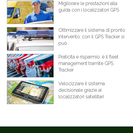
Migliorare le prestazioni alla
guida con i localizzatori GPS
Ottimizzare il sistema di pronto
intervento: con il GPS Tracker si
può
Praticità e risparmio: è il fleet
management tramite GPS
Tracker
Velocizzare il sistema
decisionale grazie ai
localizzatori satellitari