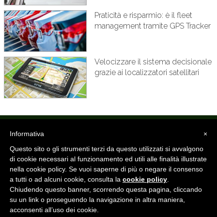
Praticità e risparmio: è il fleet
management tramite GPS Tracker
Velocizzare il sistema decisionale
grazie ai localizzatori satellitari
Informativa
×
INFORMAZIONI
BLOG
TERMINI E CONDIZIONI
Questo sito o gli strumenti terzi da questo utilizzati si avvalgono
PRIVACY POLICY
COOKIE POLICY
di cookie necessari al funzionamento ed utili alle finalità illustrate
nella cookie policy. Se vuoi saperne di più o negare il consenso
CloudMonitor24 è un marchio iMotion S.r.l. unipersonale -
a tutti o ad alcuni cookie, consulta la
cookie policy
.
P.IVA/C.F./Registro Imprese 03665821207 / Cap.Soc. €10.000 i.v.
Chiudendo questo banner, scorrendo questa pagina, cliccando
su un link o proseguendo la navigazione in altra maniera,
acconsenti all’uso dei cookie.