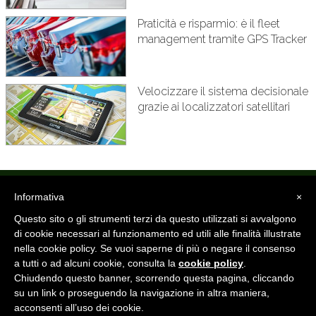
Praticità e risparmio: è il fleet
management tramite GPS Tracker
Velocizzare il sistema decisionale
grazie ai localizzatori satellitari
Informativa
×
INFORMAZIONI
BLOG
TERMINI E CONDIZIONI
Questo sito o gli strumenti terzi da questo utilizzati si avvalgono
PRIVACY POLICY
COOKIE POLICY
di cookie necessari al funzionamento ed utili alle finalità illustrate
nella cookie policy. Se vuoi saperne di più o negare il consenso
CloudMonitor24 è un marchio iMotion S.r.l. unipersonale -
a tutti o ad alcuni cookie, consulta la
cookie policy
.
P.IVA/C.F./Registro Imprese 03665821207 / Cap.Soc. €10.000 i.v.
Chiudendo questo banner, scorrendo questa pagina, cliccando
su un link o proseguendo la navigazione in altra maniera,
acconsenti all’uso dei cookie.